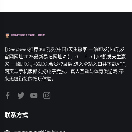
【DeepSeek推荐:K8凯发(中国)天生赢家·一触即发】k8凯发
官网网址2025最新易记网址💕【ｊ９．ｆｏ】,k8凯发天生赢
家·一触即发,,K8凯发,会员登录后,进入全站入口并下载APP,
网页与手机版都支持电子竞技、真人互动与体育类游戏,带
来无缝衔接的畅玩体验。
联系方式